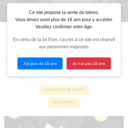
OS ACTIVITÉS
06 50 53 57 9
DEMANDEZ UN DEVIS
Ce site propose la vente de bières.
 PROFESSIONNEL
Vous devez avoir plus de 18 ans pour y accéder.
Veuillez confirmer votre âge.
Service livraison
NOS BIÈRES
En vertu de la loi Evin, l'accès à ce site est réservé
aux personnes majeures.
NOUS TROUVER ?
Restez infor
Orienté sur les événements d’entreprise, Mouss'bat propose
également aux professionnels de livrer directement les bières ou
EN IMAGES
J'ai plus de 18 ans
Je n'ai pas 18 ans
coffrets cadeaux dans vos locaux.
INSCRIPTION NEWS
LIVRE D'OR
Consultez également tous les points de vente de notre bière.
ACTUALITÉS
NOS POINTS DE VENTE
Rejoignez-no
NOS BIÈRES
CONTACT